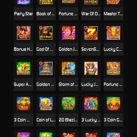
Party Star
Book of Gold
Fortune Gems 3
War Of Dragons
Master Tiger
Bonus Hunter
God Of Martial
Golden Joker
SevenSevenSeven
Lucky Coming
Super Ace Deluxe
Golden Queen
Storm of Seth 2
Lucky Jaguar 500
Fortune Gems Legend
3 Coin Wild Tiger
Coin of Lightning
20 Blazing Clover
3 Lucky Baozhu
3 Coin Golden OX