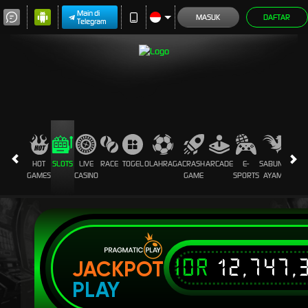
Main di
MASUK
DAFTAR
Telegram
HOT
SLOTS
LIVE
RACE
TOGEL
OLAHRAGA
CRASH
ARCADE
E-
SABUNG
PROM
GAMES
CASINO
GAME
SPORTS
AYAM
IDR
12,747,
JACKPOT
PLAY