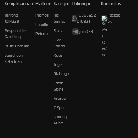
Kebijaksanaan
Platform
Kategori
Dukungan
Komunitas
Tentang
Promosi
Hot
+6285952
Facebo
JOIN338
Games
916831
ok
Loyalty
Responsible
Slots
join338
Referral
Gambling
Live
Pusat Bantuan
Casino
Syarat dan
Race
Ketentuan
Togel
Olahraga
Crash
Game
Arcade
E-Sports
Sabung
Ayam