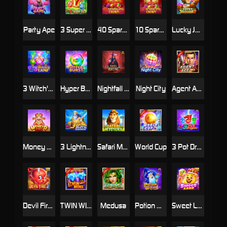
Party Ape
3 Super Ace
40 Sparkling Crown
10 Sparkling Crown
Lucky Jaguar 2
3 Witch's Lamp
Hyper Burst
Nightfall Hunting
Night City
Agent Ace
Money Pot
3 Lightning Blitz
Safari Mystery
World Cup
3 Pot Dragons
Devil Fire 2
TWIN WINS
Medusa
Potion Wizard
Sweet Land