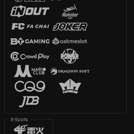
E-Sports