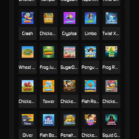
Crash
Chicken Banana
Cryptos
Limbo
Twist X-mas
Wheel Out
Frog Jump
SugarDaddy
Pengu Sport
Frog Road
Chicken Shoot
Tower
Chicken Road Gold
Fish Road
Chicken Road Race
Diver
Fish Boom
Penalty Nations Cup
Chicken Road Vegas
Squid Gamebler