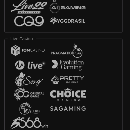
Live Casino