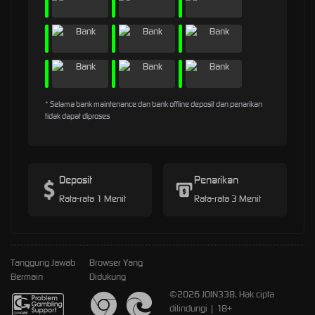
* Selama bank maintenance dan bank offline deposit dan penarikan
tidak dapat diproses
Deposit
Penarikan
Rata-rata 1 Menit
Rata-rata 3 Menit
Tanggung Jawab
Browser Yang
Bermain
Didukung
©2026 JOIN338. Hak cipta
dilindungi | 18+