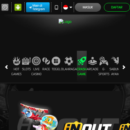
Main di
MASUK
DAFTAR
Telegram
HOT
SLOTS
LIVE
RACE
TOGEL
OLAHRAGA
CRASH
ARCADE
E-
SABUNG
PROM
GAMES
CASINO
GAME
SPORTS
AYAM