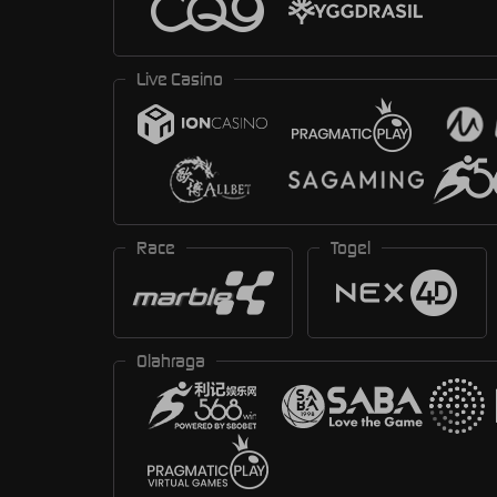
Live Casino
Race
Togel
Olahraga