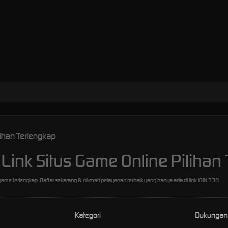
lihan Terlengkap
Link Situs Game Online Pilihan
ame terlengkap. Daftar sekarang & nikmati pelayanan terbaik yang hanya ada di link JOIN 338.
Kategori
Dukungan