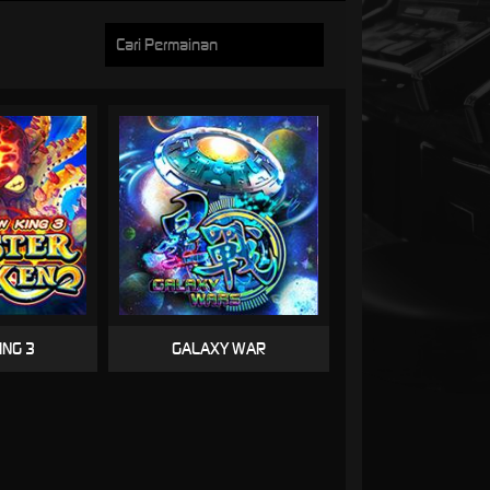
ING 3
GALAXY WAR