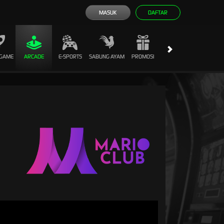
MASUK
DAFTAR
 GAME
ARCADE
E-SPORTS
SABUNG AYAM
PROMOSI