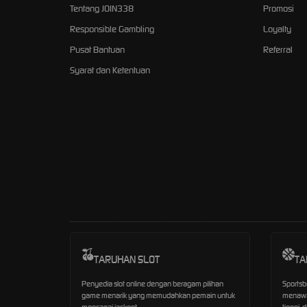
Tentang JOIN338
Promosi
Responsible Gambling
Loyalty
Pusat Bantuan
Referral
Syarat dan Ketentuan
TARUHAN SLOT
TA
Penyedia slot online dengan beragam pilihan
Sportsb
game menarik yang memudahkan pemain untuk
menawar