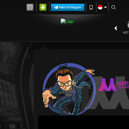
Main di Telegram
HOT