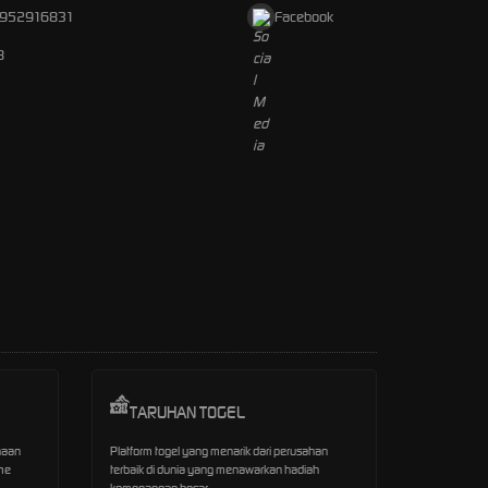
952916831
Facebook
8
TARUHAN TOGEL
haan
Platform togel yang menarik dari perusahan
ame
terbaik di dunia yang menawarkan hadiah