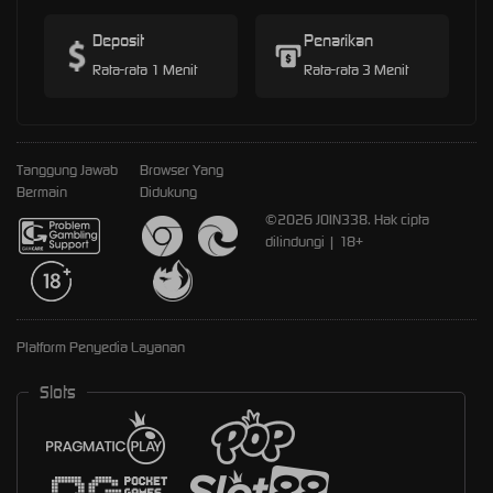
Deposit
Penarikan
Rata-rata 1 Menit
Rata-rata 3 Menit
Tanggung Jawab
Browser Yang
Bermain
Didukung
©2026 JOIN338. Hak cipta
dilindungi | 18+
Platform Penyedia Layanan
Slots