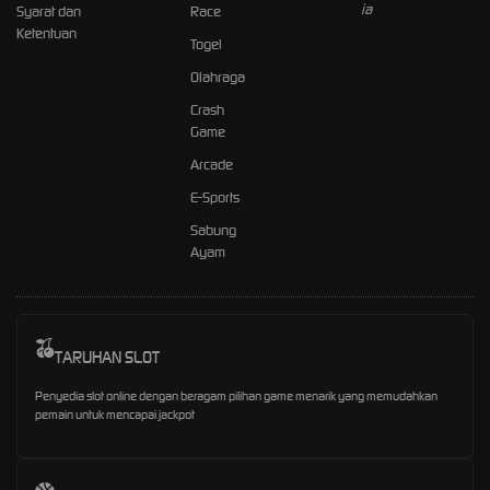
Syarat dan
Race
Ketentuan
Togel
Olahraga
Crash
Game
Arcade
E-Sports
Sabung
Ayam
TARUHAN SLOT
Penyedia slot online dengan beragam pilihan game menarik yang memudahkan
pemain untuk mencapai jackpot