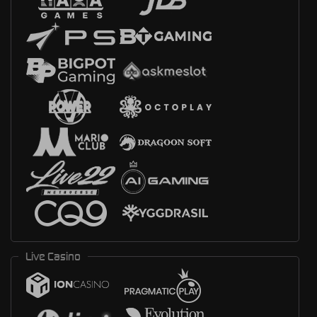
Live Casino