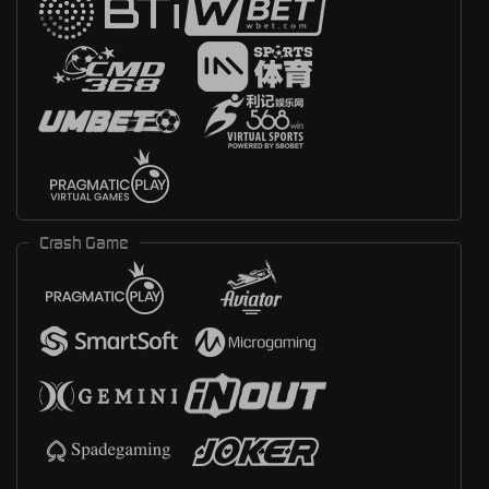
Crash Game