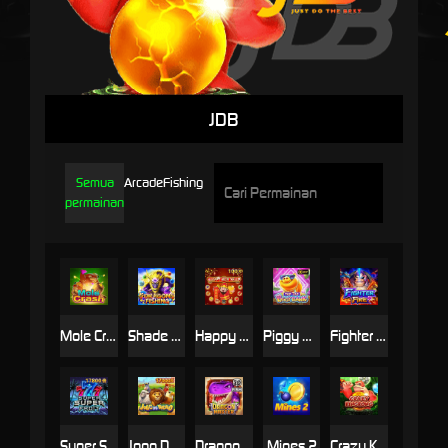
JDB
Semua
Arcade
Fishing
permainan
Mole Crash
Shade Dragons Fishing
Happy New Year
Piggy Bank TapTap
Fighter Fire
Super Super Fruit
Jogo Do Bicho
Dragon Master
Mines 2
Crazy King Kong